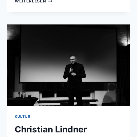
WEITERLESEN
STUCKRAD-
BARRE
&
MARTIN
SUTER
LESUNG
KULTUR
Christian Lindner